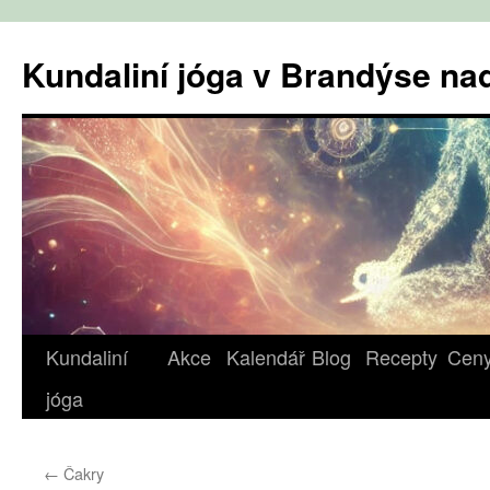
Přejít
k
Kundaliní jóga v Brandýse n
obsahu
webu
Kundaliní
Akce
Kalendář
Blog
Recepty
Cen
jóga
←
Čakry