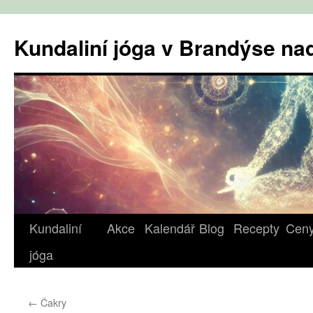
Přejít
k
Kundaliní jóga v Brandýse n
obsahu
webu
Kundaliní
Akce
Kalendář
Blog
Recepty
Cen
jóga
←
Čakry