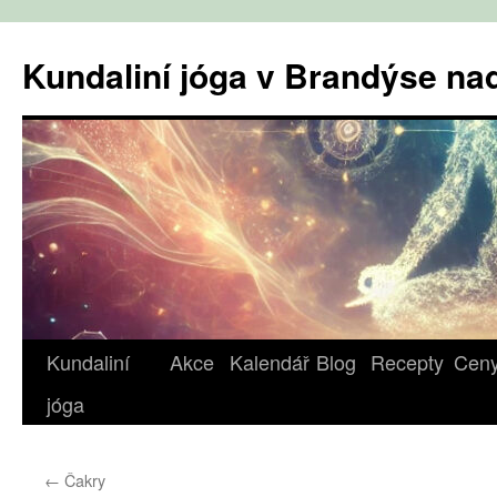
Přejít
k
Kundaliní jóga v Brandýse n
obsahu
webu
Kundaliní
Akce
Kalendář
Blog
Recepty
Cen
jóga
←
Čakry