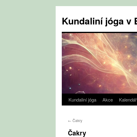
Přejít
k
Kundaliní jóga 
obsahu
webu
Kundaliní jóga
Akce
Kalendář
←
Čakry
Čakry