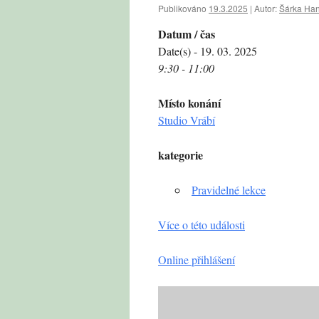
Publikováno
19.3.2025
|
Autor:
Šárka Ha
Datum / čas
Date(s) - 19. 03. 2025
9:30 - 11:00
Místo konání
Studio Vrábí
kategorie
Pravidelné lekce
Více o této události
Online přihlášení