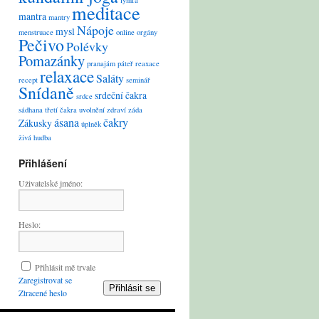
lymfa
meditace
mantra
mantry
Nápoje
mysl
menstruace
online
orgány
Pečivo
Polévky
Pomazánky
pranajám
páteř
reaxace
relaxace
Saláty
recept
seminář
Snídaně
srdeční čakra
srdce
sádhana
třetí čakra
uvolnění
zdraví
záda
ásana
čakry
Zákusky
úplněk
živá hudba
Přihlášení
Uživatelské jméno:
Heslo:
Přihlásit mě trvale
Zaregistrovat se
Přihlásit se
Ztracené heslo