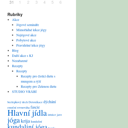
31
1
2
3
4
5
6
Rubriky
Akce
Jógové semináře
Mimořádné lekce jógy
Nejógové akce
Pobytové akce
Pravidelné lekce jógy
Blog
Další akce s KJ
Nezařazené
Recepty
Recepty
Recepty pro čistící dietu s
mungem a rýží
Recepty pro Zelenou dietu
STUDIO VRÁBÍ
dýchání
bezlepkový
dech
Detoxikace
fascie
emoční rovnováha
Hlavní jídla
intuice
jaro
jóga
krija
kundaliní
kundaliní jóga