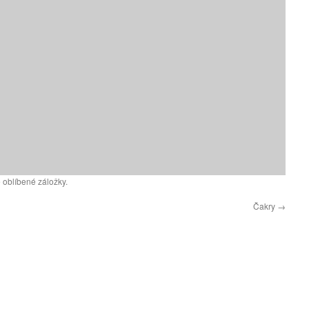
 oblíbené záložky.
Čakry
→