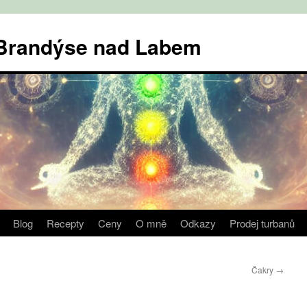
v Brandýse nad Labem
Blog
Recepty
Ceny
O mně
Odkazy
Prodej turbanů
Čakry
→