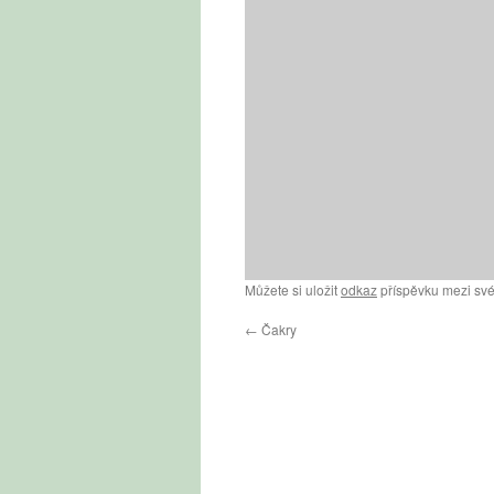
Můžete si uložit
odkaz
příspěvku mezi své
←
Čakry