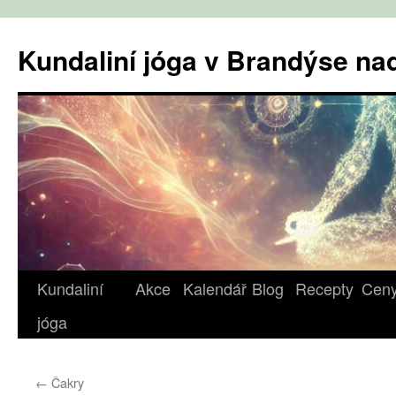
Přejít
k
Kundaliní jóga v Brandýse n
obsahu
webu
Kundaliní
Akce
Kalendář
Blog
Recepty
Cen
jóga
←
Čakry