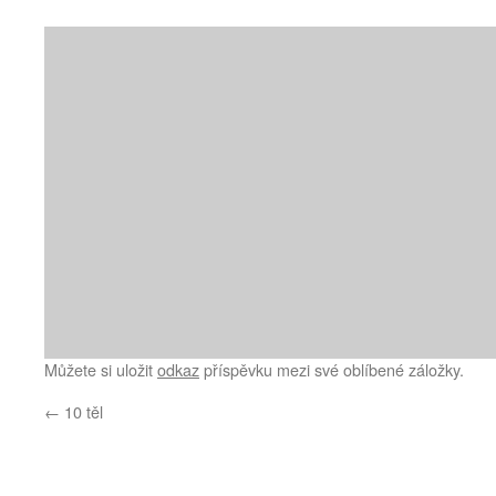
Můžete si uložit
odkaz
příspěvku mezi své oblíbené záložky.
←
10 těl