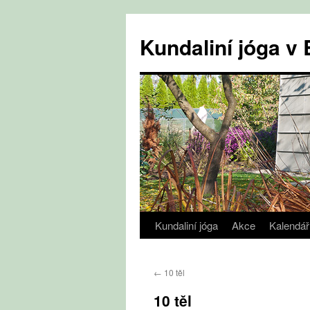
Přejít
k
Kundaliní jóga 
obsahu
webu
Kundaliní jóga
Akce
Kalendář
←
10 těl
10 těl