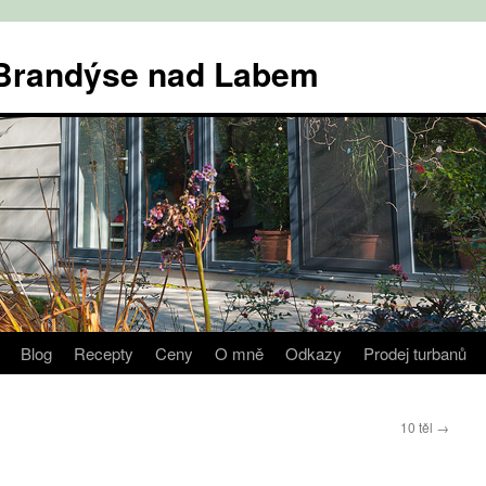
v Brandýse nad Labem
Blog
Recepty
Ceny
O mně
Odkazy
Prodej turbanů
10 těl
→