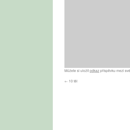
Můžete si uložit
odkaz
příspěvku mezi své
←
10 těl