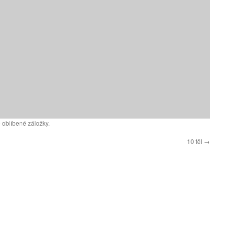
 oblíbené záložky.
10 těl
→