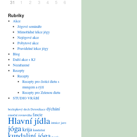
31
1
2
3
4
5
6
Rubriky
Akce
Jógové semináře
Mimořádné lekce jógy
Nejógové akce
Pobytové akce
Pravidelné lekce jógy
Blog
Další akce s KJ
Nezařazené
Recepty
Recepty
Recepty pro čistící dietu s
mungem a rýží
Recepty pro Zelenou dietu
STUDIO VRÁBÍ
dýchání
bezlepkový
dech
Detoxikace
fascie
emoční rovnováha
Hlavní jídla
intuice
jaro
jóga
krija
kundaliní
kundaliní jóga