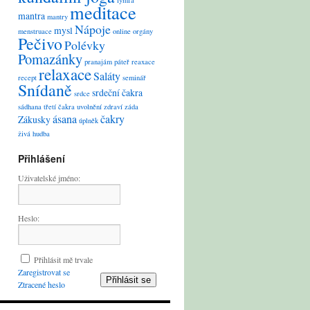
lymfa
meditace
mantra
mantry
Nápoje
mysl
menstruace
online
orgány
Pečivo
Polévky
Pomazánky
pranajám
páteř
reaxace
relaxace
Saláty
recept
seminář
Snídaně
srdeční čakra
srdce
sádhana
třetí čakra
uvolnění
zdraví
záda
ásana
čakry
Zákusky
úplněk
živá hudba
Přihlášení
Uživatelské jméno:
Heslo:
Přihlásit mě trvale
Zaregistrovat se
Přihlásit se
Ztracené heslo