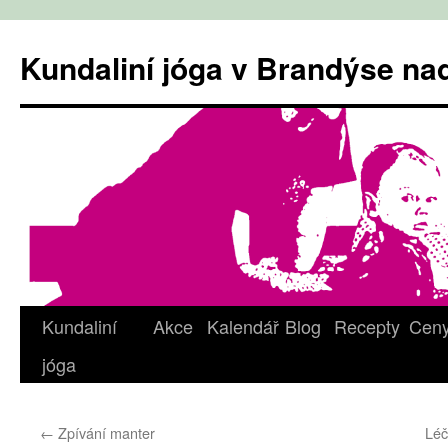
Přejít
k
Kundaliní jóga v Brandýse n
obsahu
webu
Kundaliní
Akce
Kalendář
Blog
Recepty
Cen
jóga
←
Zpívání manter
Léč