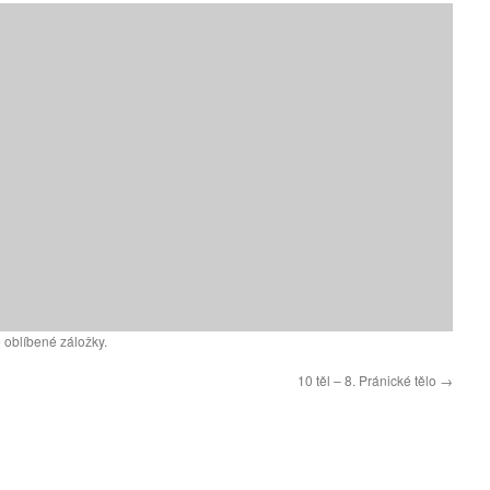
 oblíbené záložky.
10 těl – 8. Pránické tělo
→