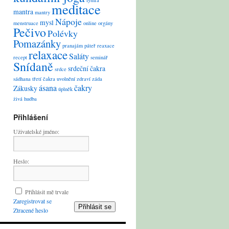
lymfa
meditace
mantra
mantry
Nápoje
mysl
menstruace
online
orgány
Pečivo
Polévky
Pomazánky
pranajám
páteř
reaxace
relaxace
Saláty
recept
seminář
Snídaně
srdeční čakra
srdce
sádhana
třetí čakra
uvolnění
zdraví
záda
ásana
čakry
Zákusky
úplněk
živá hudba
Přihlášení
Uživatelské jméno:
Heslo:
Přihlásit mě trvale
Zaregistrovat se
Přihlásit se
Ztracené heslo