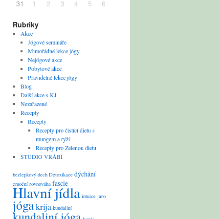
31
1
2
3
4
5
6
Rubriky
Akce
Jógové semináře
Mimořádné lekce jógy
Nejógové akce
Pobytové akce
Pravidelné lekce jógy
Blog
Další akce s KJ
Nezařazené
Recepty
Recepty
Recepty pro čistící dietu s
mungem a rýží
Recepty pro Zelenou dietu
STUDIO VRÁBÍ
dýchání
bezlepkový
dech
Detoxikace
fascie
emoční rovnováha
Hlavní jídla
intuice
jaro
jóga
krija
kundaliní
kundaliní jóga