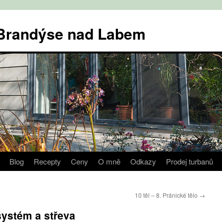
v Brandýse nad Labem
Blog
Recepty
Ceny
O mně
Odkazy
Prodej turbanů
10 těl – 8. Pránické tělo
→
systém a střeva