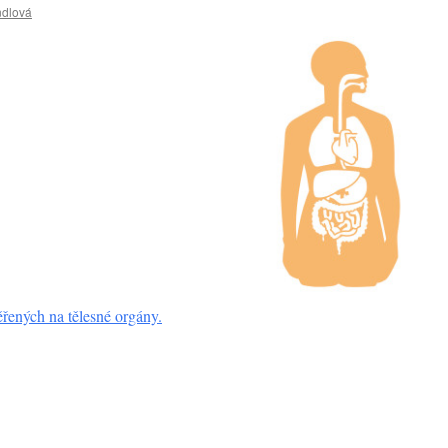
ndlová
řených na tělesné orgány.