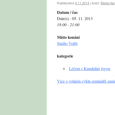
Publikováno
5.11.2013
|
Autor:
Šárka Ha
Datum / čas
Date(s) - 05. 11. 2013
18:00 - 21:00
Místo konání
Studio Vrábí
kategorie
Léčení s Kundalini jógou
Více o volném cyklu seminářů zamě