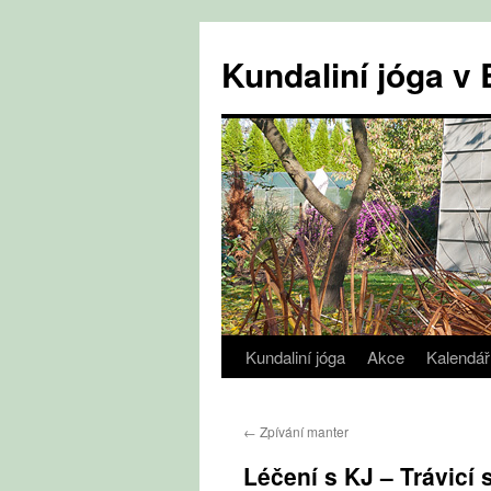
Přejít
k
Kundaliní jóga 
obsahu
webu
Kundaliní jóga
Akce
Kalendář
←
Zpívání manter
Léčení s KJ – Trávicí 