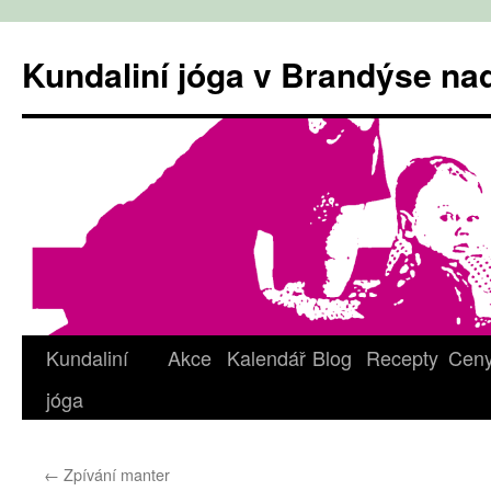
Přejít
k
Kundaliní jóga v Brandýse n
obsahu
webu
Kundaliní
Akce
Kalendář
Blog
Recepty
Cen
jóga
←
Zpívání manter