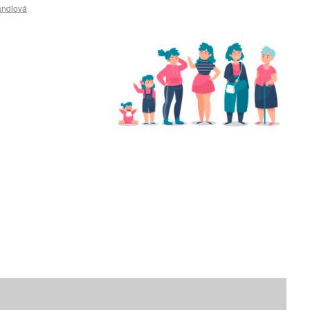
andlová