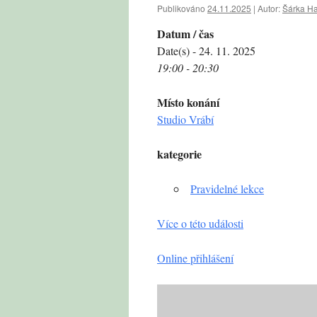
Publikováno
24.11.2025
|
Autor:
Šárka H
Datum / čas
Date(s) - 24. 11. 2025
19:00 - 20:30
Místo konání
Studio Vrábí
kategorie
Pravidelné lekce
Více o této události
Online přihlášení