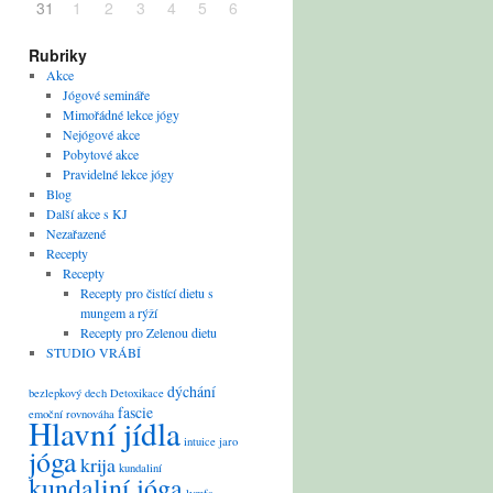
31
1
2
3
4
5
6
Rubriky
Akce
Jógové semináře
Mimořádné lekce jógy
Nejógové akce
Pobytové akce
Pravidelné lekce jógy
Blog
Další akce s KJ
Nezařazené
Recepty
Recepty
Recepty pro čistící dietu s
mungem a rýží
Recepty pro Zelenou dietu
STUDIO VRÁBÍ
dýchání
bezlepkový
dech
Detoxikace
fascie
emoční rovnováha
Hlavní jídla
intuice
jaro
jóga
krija
kundaliní
kundaliní jóga