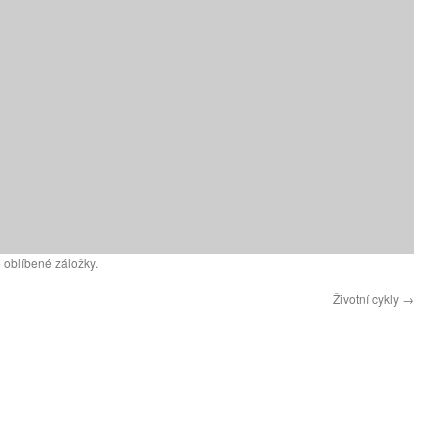
 oblíbené záložky.
Životní cykly
→