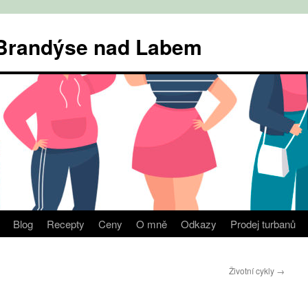
v Brandýse nad Labem
Blog
Recepty
Ceny
O mně
Odkazy
Prodej turbanů
Životní cykly
→