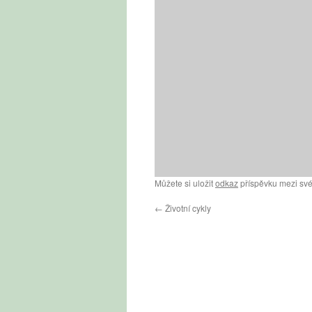
Můžete si uložit
odkaz
příspěvku mezi své
←
Životní cykly