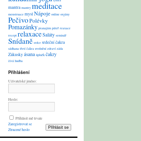
lymfa
meditace
mantra
mantry
Nápoje
mysl
menstruace
online
orgány
Pečivo
Polévky
Pomazánky
pranajám
páteř
reaxace
relaxace
Saláty
recept
seminář
Snídaně
srdeční čakra
srdce
sádhana
třetí čakra
uvolnění
zdraví
záda
ásana
čakry
Zákusky
úplněk
živá hudba
Přihlášení
Uživatelské jméno:
Heslo:
Přihlásit mě trvale
Zaregistrovat se
Přihlásit se
Ztracené heslo