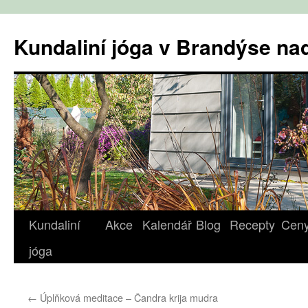
Přejít
k
Kundaliní jóga v Brandýse n
obsahu
webu
Kundaliní
Akce
Kalendář
Blog
Recepty
Cen
jóga
←
Úplňková meditace – Čandra krija mudra