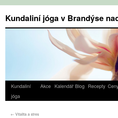
Přejít
k
Kundaliní jóga v Brandýse n
obsahu
webu
Kundaliní
Akce
Kalendář
Blog
Recepty
Cen
jóga
←
Vitalita a stres