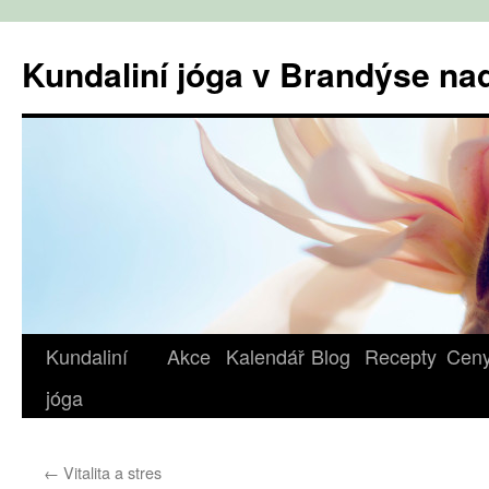
Přejít
k
Kundaliní jóga v Brandýse n
obsahu
webu
Kundaliní
Akce
Kalendář
Blog
Recepty
Cen
jóga
←
Vitalita a stres