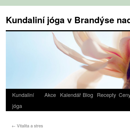
Přejít
k
Kundaliní jóga v Brandýse n
obsahu
webu
Kundaliní
Akce
Kalendář
Blog
Recepty
Cen
jóga
←
Vitalita a stres