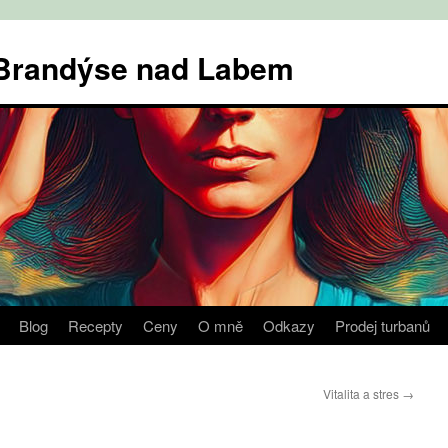
v Brandýse nad Labem
Blog
Recepty
Ceny
O mně
Odkazy
Prodej turbanů
Vitalita a stres
→