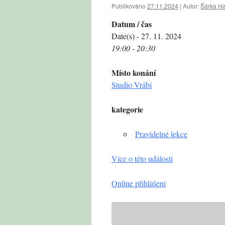
Publikováno
27.11.2024
|
Autor:
Šárka H
Datum / čas
Date(s) - 27. 11. 2024
19:00 - 20:30
Místo konání
Studio Vrábí
kategorie
Pravidelné lekce
Více o této události
Online přihlášení