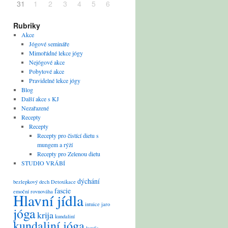
31
1
2
3
4
5
6
Rubriky
Akce
Jógové semináře
Mimořádné lekce jógy
Nejógové akce
Pobytové akce
Pravidelné lekce jógy
Blog
Další akce s KJ
Nezařazené
Recepty
Recepty
Recepty pro čistící dietu s
mungem a rýží
Recepty pro Zelenou dietu
STUDIO VRÁBÍ
dýchání
bezlepkový
dech
Detoxikace
fascie
emoční rovnováha
Hlavní jídla
intuice
jaro
jóga
krija
kundaliní
kundaliní jóga