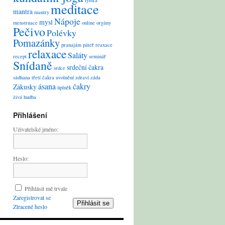
lymfa
meditace
mantra
mantry
Nápoje
mysl
menstruace
online
orgány
Pečivo
Polévky
Pomazánky
pranajám
páteř
reaxace
relaxace
Saláty
recept
seminář
Snídaně
srdeční čakra
srdce
sádhana
třetí čakra
uvolnění
zdraví
záda
ásana
čakry
Zákusky
úplněk
živá hudba
Přihlášení
Uživatelské jméno:
Heslo:
Přihlásit mě trvale
Zaregistrovat se
Přihlásit se
Ztracené heslo