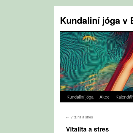
Přejít
k
Kundaliní jóga 
obsahu
webu
Kundaliní jóga
Akce
Kalendář
←
Vitalita a stres
Vitalita a stres