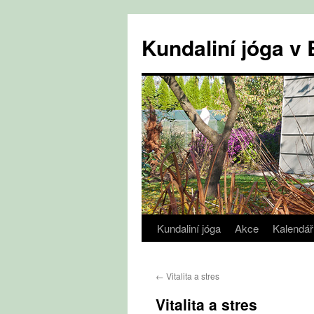
Přejít
k
Kundaliní jóga 
obsahu
webu
Kundaliní jóga
Akce
Kalendář
←
Vitalita a stres
Vitalita a stres