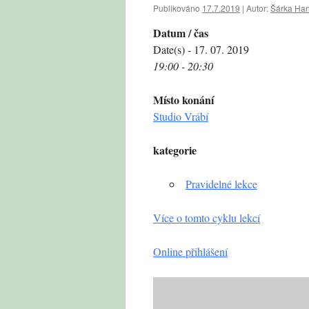
Publikováno
17.7.2019
|
Autor:
Šárka Ha
Datum / čas
Date(s) - 17. 07. 2019
19:00 - 20:30
Místo konání
Studio Vrábí
kategorie
Pravidelné lekce
Více o tomto cyklu lekcí
Online přihlášení