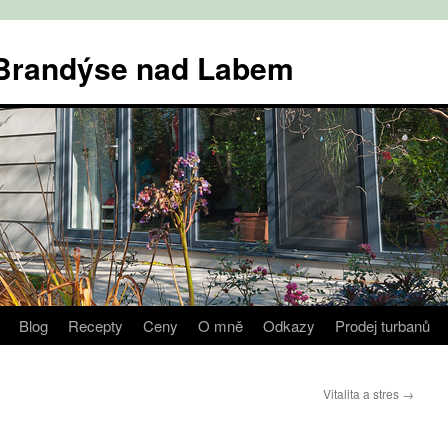
v Brandýse nad Labem
Blog
Recepty
Ceny
O mně
Odkazy
Prodej turbanů
Vitalita a stres
→