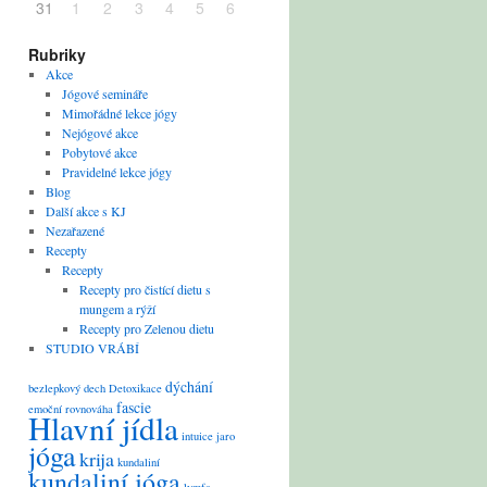
31
1
2
3
4
5
6
Rubriky
Akce
Jógové semináře
Mimořádné lekce jógy
Nejógové akce
Pobytové akce
Pravidelné lekce jógy
Blog
Další akce s KJ
Nezařazené
Recepty
Recepty
Recepty pro čistící dietu s
mungem a rýží
Recepty pro Zelenou dietu
STUDIO VRÁBÍ
dýchání
bezlepkový
dech
Detoxikace
fascie
emoční rovnováha
Hlavní jídla
intuice
jaro
jóga
krija
kundaliní
kundaliní jóga