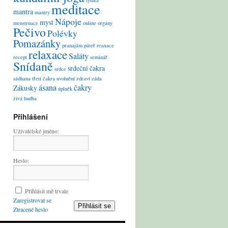
lymfa
meditace
mantra
mantry
Nápoje
mysl
menstruace
online
orgány
Pečivo
Polévky
Pomazánky
pranajám
páteř
reaxace
relaxace
Saláty
recept
seminář
Snídaně
srdeční čakra
srdce
sádhana
třetí čakra
uvolnění
zdraví
záda
ásana
čakry
Zákusky
úplněk
živá hudba
Přihlášení
Uživatelské jméno:
Heslo:
Přihlásit mě trvale
Zaregistrovat se
Přihlásit se
Ztracené heslo