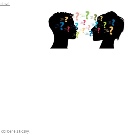
ndlová
 oblíbené záložky.