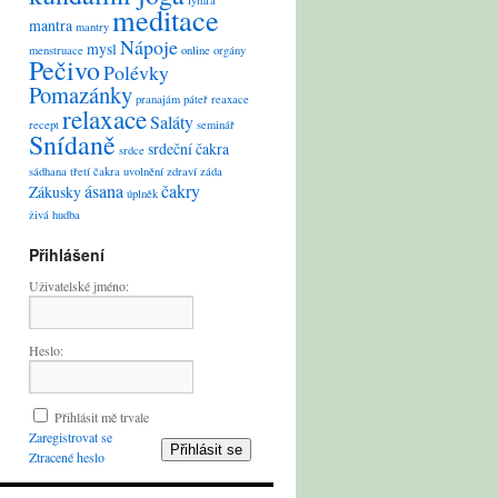
lymfa
meditace
mantra
mantry
Nápoje
mysl
menstruace
online
orgány
Pečivo
Polévky
Pomazánky
pranajám
páteř
reaxace
relaxace
Saláty
recept
seminář
Snídaně
srdeční čakra
srdce
sádhana
třetí čakra
uvolnění
zdraví
záda
ásana
čakry
Zákusky
úplněk
živá hudba
Přihlášení
Uživatelské jméno:
Heslo:
Přihlásit mě trvale
Zaregistrovat se
Přihlásit se
Ztracené heslo