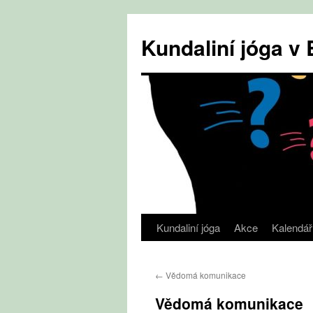
Přejít
k
Kundaliní jóga 
obsahu
webu
Kundaliní jóga
Akce
Kalendář
←
Vědomá komunikace
Vědomá komunikace