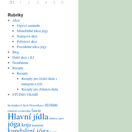
31
1
2
3
4
5
6
Rubriky
Akce
Jógové semináře
Mimořádné lekce jógy
Nejógové akce
Pobytové akce
Pravidelné lekce jógy
Blog
Další akce s KJ
Nezařazené
Recepty
Recepty
Recepty pro čistící dietu s
mungem a rýží
Recepty pro Zelenou dietu
STUDIO VRÁBÍ
dýchání
bezlepkový
dech
Detoxikace
fascie
emoční rovnováha
Hlavní jídla
intuice
jaro
jóga
krija
kundaliní
kundaliní jóga