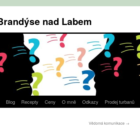
v Brandýse nad Labem
Blog
Recepty
Ceny
O mně
Odkazy
Prodej turbanů
Vědomá komunikace
→