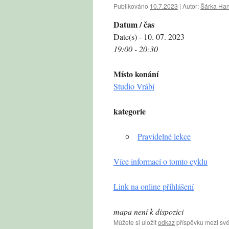
Publikováno
10.7.2023
|
Autor:
Šárka Ha
Datum / čas
Date(s) - 10. 07. 2023
19:00 - 20:30
Místo konání
Studio Vrábí
kategorie
Pravidelné lekce
Více informací o tomto cyklu
Link na online přihlášení
mapa není k dispozici
Můžete si uložit
odkaz
příspěvku mezi své