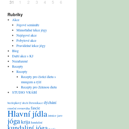
31
1
2
3
4
5
6
Rubriky
Akce
Jógové semináře
Mimořádné lekce jógy
Nejógové akce
Pobytové akce
Pravidelné lekce jógy
Blog
Další akce s KJ
Nezařazené
Recepty
Recepty
Recepty pro čistící dietu s
mungem a rýží
Recepty pro Zelenou dietu
STUDIO VRÁBÍ
dýchání
bezlepkový
dech
Detoxikace
fascie
emoční rovnováha
Hlavní jídla
intuice
jaro
jóga
krija
kundaliní
kundaliní jóga