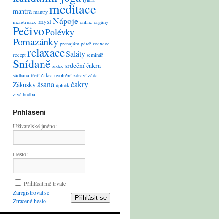
lymfa
meditace
mantra
mantry
Nápoje
mysl
menstruace
online
orgány
Pečivo
Polévky
Pomazánky
pranajám
páteř
reaxace
relaxace
Saláty
recept
seminář
Snídaně
srdeční čakra
srdce
sádhana
třetí čakra
uvolnění
zdraví
záda
ásana
čakry
Zákusky
úplněk
živá hudba
Přihlášení
Uživatelské jméno:
Heslo:
Přihlásit mě trvale
Zaregistrovat se
Přihlásit se
Ztracené heslo