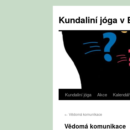
Přejít
k
Kundaliní jóga 
obsahu
webu
Kundaliní jóga
Akce
Kalendář
←
Vědomá komunikace
Vědomá komunikace