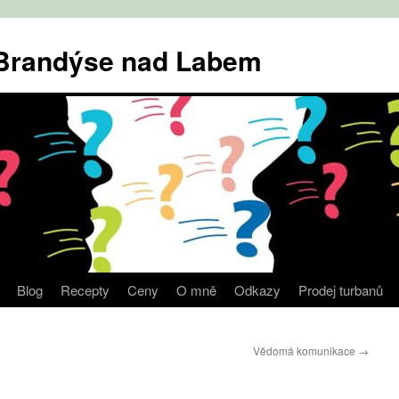
v Brandýse nad Labem
Blog
Recepty
Ceny
O mně
Odkazy
Prodej turbanů
Vědomá komunikace
→