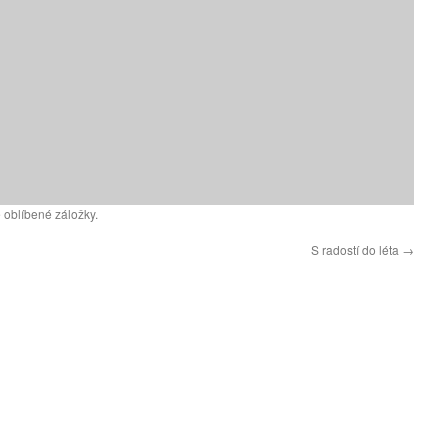
 oblíbené záložky.
S radostí do léta
→