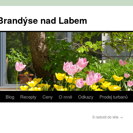
v Brandýse nad Labem
Blog
Recepty
Ceny
O mně
Odkazy
Prodej turbanů
S radostí do léta
→