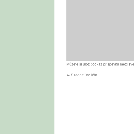
Můžete si uložit
odkaz
příspěvku mezi své
←
S radostí do léta