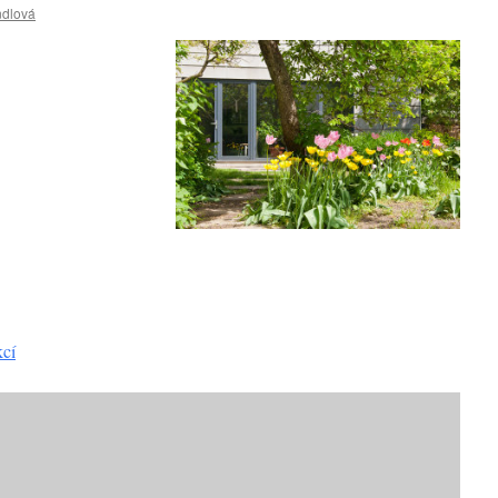
ndlová
kcí