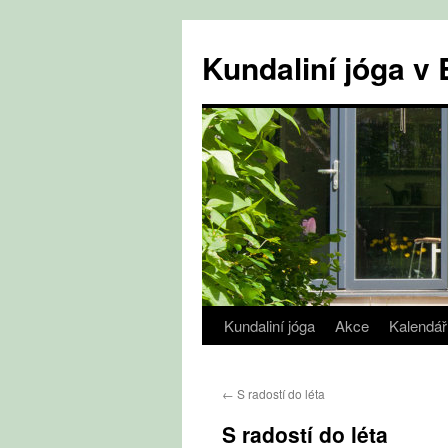
Přejít
k
Kundaliní jóga 
obsahu
webu
Kundaliní jóga
Akce
Kalendář
←
S radostí do léta
S radostí do léta