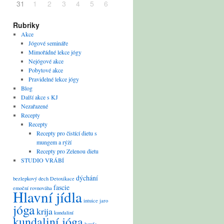
31
1
2
3
4
5
6
Rubriky
Akce
Jógové semináře
Mimořádné lekce jógy
Nejógové akce
Pobytové akce
Pravidelné lekce jógy
Blog
Další akce s KJ
Nezařazené
Recepty
Recepty
Recepty pro čistící dietu s
mungem a rýží
Recepty pro Zelenou dietu
STUDIO VRÁBÍ
dýchání
bezlepkový
dech
Detoxikace
fascie
emoční rovnováha
Hlavní jídla
intuice
jaro
jóga
krija
kundaliní
kundaliní jóga