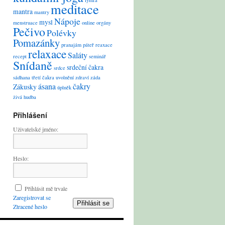
lymfa
meditace
mantra
mantry
Nápoje
mysl
menstruace
online
orgány
Pečivo
Polévky
Pomazánky
pranajám
páteř
reaxace
relaxace
Saláty
recept
seminář
Snídaně
srdeční čakra
srdce
sádhana
třetí čakra
uvolnění
zdraví
záda
ásana
čakry
Zákusky
úplněk
živá hudba
Přihlášení
Uživatelské jméno:
Heslo:
Přihlásit mě trvale
Zaregistrovat se
Přihlásit se
Ztracené heslo