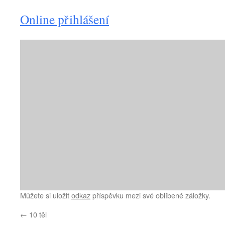
Online přihlášení
Můžete si uložit
odkaz
příspěvku mezi své oblíbené záložky.
←
10 těl