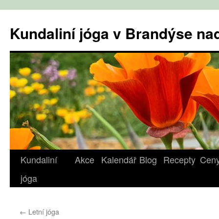
Přejít
k
Kundaliní jóga v Brandýse n
obsahu
webu
Kundaliní
Akce
Kalendář
Blog
Recepty
Cen
jóga
←
Letní jóga