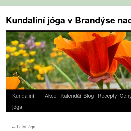
Přejít
k
Kundaliní jóga v Brandýse n
obsahu
webu
Kundaliní
Akce
Kalendář
Blog
Recepty
Cen
jóga
←
Letní jóga