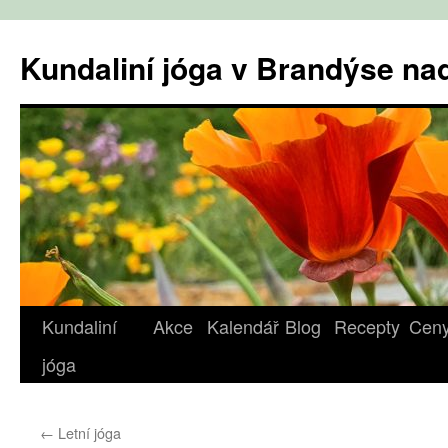
Přejít
k
Kundaliní jóga v Brandýse n
obsahu
webu
Kundaliní
Akce
Kalendář
Blog
Recepty
Cen
jóga
←
Letní jóga