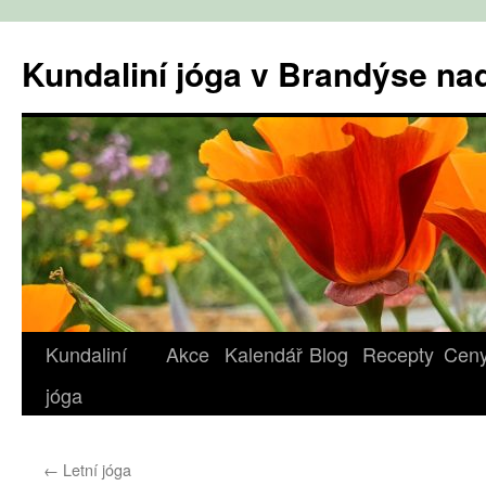
Přejít
k
Kundaliní jóga v Brandýse n
obsahu
webu
Kundaliní
Akce
Kalendář
Blog
Recepty
Cen
jóga
←
Letní jóga