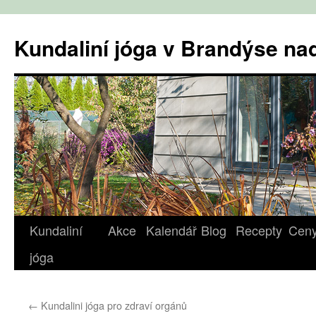
Přejít
k
Kundaliní jóga v Brandýse n
obsahu
webu
Kundaliní
Akce
Kalendář
Blog
Recepty
Cen
jóga
←
Kundalini jóga pro zdraví orgánů