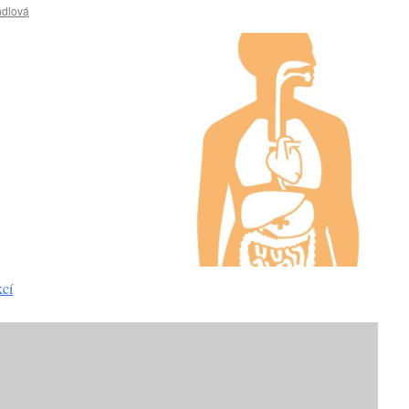
ndlová
kcí