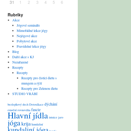
31
1
2
3
4
5
6
Rubriky
Akce
Jógové semináře
Mimořádné lekce jógy
Nejógové akce
Pobytové akce
Pravidelné lekce jógy
Blog
Další akce s KJ
Nezařazené
Recepty
Recepty
Recepty pro čistící dietu s
mungem a rýží
Recepty pro Zelenou dietu
STUDIO VRÁBÍ
dýchání
bezlepkový
dech
Detoxikace
fascie
emoční rovnováha
Hlavní jídla
intuice
jaro
jóga
krija
kundaliní
kundaliní jóga