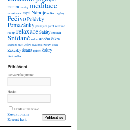
lymfa
meditace
mantra
mantry
Nápoje
mysl
menstruace
online
orgány
Pečivo
Polévky
Pomazánky
pranajám
páteř
reaxace
relaxace
Saláty
recept
seminář
Snídaně
srdeční čakra
srdce
sádhana
třetí čakra
uvolnění
zdraví
záda
ásana
čakry
Zákusky
úplněk
živá hudba
Přihlášení
Uživatelské jméno:
Heslo:
Přihlásit mě trvale
Zaregistrovat se
Přihlásit se
Ztracené heslo