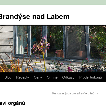
v Brandýse nad Labem
Blog
Recepty
Ceny
O mně
Odkazy
Prodej turbanů
Kundalini jóga pro zdraví orgánů
→
raví orgánů