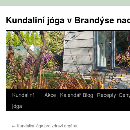
Přejít
k
Kundaliní jóga v Brandýse n
obsahu
webu
Kundaliní
Akce
Kalendář
Blog
Recepty
Cen
jóga
←
Kundaliní jóga pro zdraví orgánů