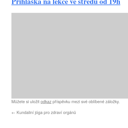
Přihláška na lekce ve středu od 19h
Můžete si uložit
odkaz
příspěvku mezi své oblíbené záložky.
←
Kundaliní jóga pro zdraví orgánů