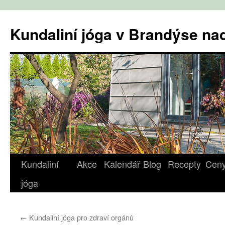
Přejít
k
Kundaliní jóga v Brandýse n
obsahu
webu
Kundaliní
Akce
Kalendář
Blog
Recepty
Cen
jóga
←
Kundaliní jóga pro zdraví orgánů