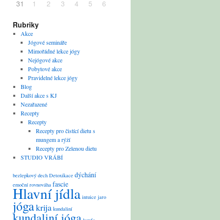
31
1
2
3
4
5
6
Rubriky
Akce
Jógové semináře
Mimořádné lekce jógy
Nejógové akce
Pobytové akce
Pravidelné lekce jógy
Blog
Další akce s KJ
Nezařazené
Recepty
Recepty
Recepty pro čistící dietu s
mungem a rýží
Recepty pro Zelenou dietu
STUDIO VRÁBÍ
dýchání
bezlepkový
dech
Detoxikace
fascie
emoční rovnováha
Hlavní jídla
intuice
jaro
jóga
krija
kundaliní
kundaliní jóga