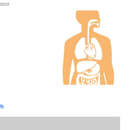
ndlová
9h