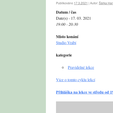
Publikováno
17.3.2021
|
Autor:
Šárka Ha
Datum / čas
Date(s) - 17. 03. 2021
19:00 - 20:30
Místo konání
Studio Vrábí
kategorie
Pravidelné lekce
Více o tomto cyklu lekcí
Přihláška na lekce ve středu od 1