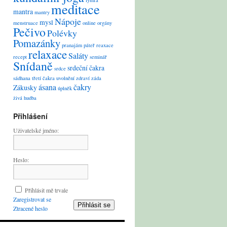
lymfa
meditace
mantra
mantry
Nápoje
mysl
menstruace
online
orgány
Pečivo
Polévky
Pomazánky
pranajám
páteř
reaxace
relaxace
Saláty
recept
seminář
Snídaně
srdeční čakra
srdce
sádhana
třetí čakra
uvolnění
zdraví
záda
ásana
čakry
Zákusky
úplněk
živá hudba
Přihlášení
Uživatelské jméno:
Heslo:
Přihlásit mě trvale
Zaregistrovat se
Přihlásit se
Ztracené heslo