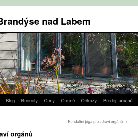
v Brandýse nad Labem
Blog
Recepty
Ceny
O mně
Odkazy
Prodej turbanů
Kundaliní jóga pro zdraví orgánů
→
raví orgánů