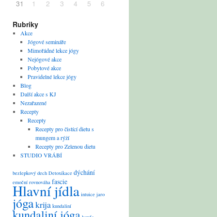
31
1
2
3
4
5
6
Rubriky
Akce
Jógové semináře
Mimořádné lekce jógy
Nejógové akce
Pobytové akce
Pravidelné lekce jógy
Blog
Další akce s KJ
Nezařazené
Recepty
Recepty
Recepty pro čistící dietu s
mungem a rýží
Recepty pro Zelenou dietu
STUDIO VRÁBÍ
dýchání
bezlepkový
dech
Detoxikace
fascie
emoční rovnováha
Hlavní jídla
intuice
jaro
jóga
krija
kundaliní
kundaliní jóga