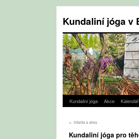
Přejít
k
Kundaliní jóga 
obsahu
webu
Kundaliní jóga
Akce
Kalendář
←
Vitalita a stres
Kundaliní jóga pro tě