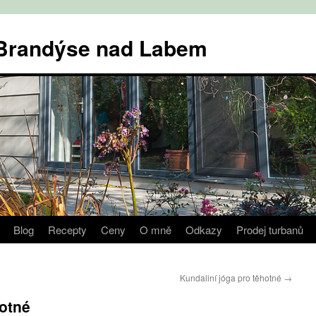
v Brandýse nad Labem
Blog
Recepty
Ceny
O mně
Odkazy
Prodej turbanů
Kundaliní jóga pro těhotné
→
hotné