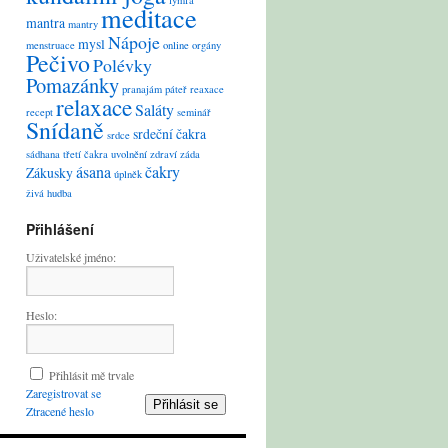
lymfa
meditace
mantra
mantry
Nápoje
mysl
menstruace
online
orgány
Pečivo
Polévky
Pomazánky
pranajám
páteř
reaxace
relaxace
Saláty
recept
seminář
Snídaně
srdeční čakra
srdce
sádhana
třetí čakra
uvolnění
zdraví
záda
ásana
čakry
Zákusky
úplněk
živá hudba
Přihlášení
Uživatelské jméno:
Heslo:
Přihlásit mě trvale
Zaregistrovat se
Přihlásit se
Ztracené heslo