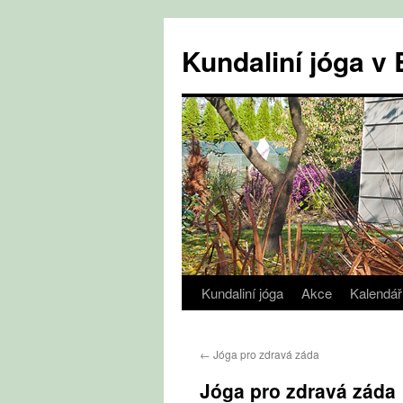
Přejít
k
Kundaliní jóga 
obsahu
webu
Kundaliní jóga
Akce
Kalendář
←
Jóga pro zdravá záda
Jóga pro zdravá záda