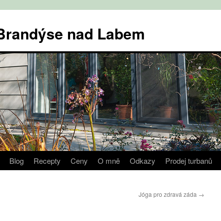
v Brandýse nad Labem
Blog
Recepty
Ceny
O mně
Odkazy
Prodej turbanů
Jóga pro zdravá záda
→