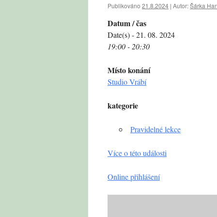
Publikováno
21.8.2024
|
Autor:
Šárka Ha
Datum / čas
Date(s) - 21. 08. 2024
19:00 - 20:30
Místo konání
Studio Vrábí
kategorie
Pravidelné lekce
Více o této události
Online přihlášení