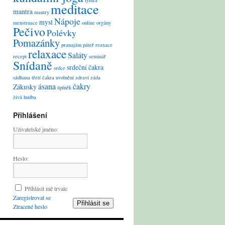
lymfa
meditace
mantra
mantry
Nápoje
mysl
menstruace
online
orgány
Pečivo
Polévky
Pomazánky
pranajám
páteř
reaxace
relaxace
Saláty
recept
seminář
Snídaně
srdeční čakra
srdce
sádhana
třetí čakra
uvolnění
zdraví
záda
ásana
čakry
Zákusky
úplněk
živá hudba
Přihlášení
Uživatelské jméno:
Heslo:
Přihlásit mě trvale
Zaregistrovat se
Přihlásit se
Ztracené heslo