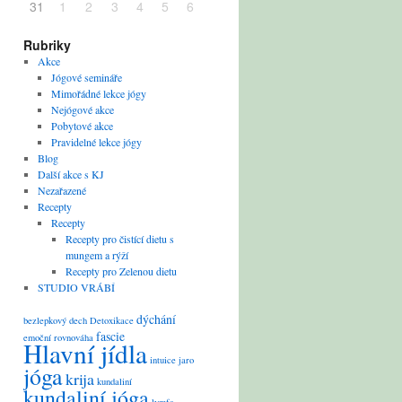
31
1
2
3
4
5
6
Rubriky
Akce
Jógové semináře
Mimořádné lekce jógy
Nejógové akce
Pobytové akce
Pravidelné lekce jógy
Blog
Další akce s KJ
Nezařazené
Recepty
Recepty
Recepty pro čistící dietu s
mungem a rýží
Recepty pro Zelenou dietu
STUDIO VRÁBÍ
dýchání
bezlepkový
dech
Detoxikace
fascie
emoční rovnováha
Hlavní jídla
intuice
jaro
jóga
krija
kundaliní
kundaliní jóga