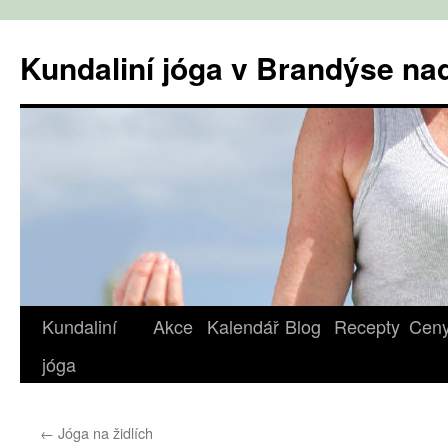
Přejít
k
Kundaliní jóga v Brandýse n
obsahu
webu
Kundaliní
Akce
Kalendář
Blog
Recepty
Cen
jóga
←
Jóga na židlích