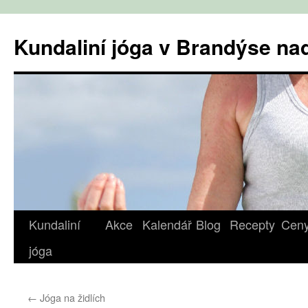
Přejít
k
Kundaliní jóga v Brandýse n
obsahu
webu
Kundaliní
Akce
Kalendář
Blog
Recepty
Cen
jóga
←
Jóga na židlích