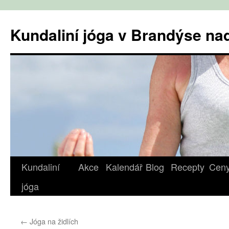
Přejít
k
Kundaliní jóga v Brandýse n
obsahu
webu
Kundaliní
Akce
Kalendář
Blog
Recepty
Cen
jóga
←
Jóga na židlích