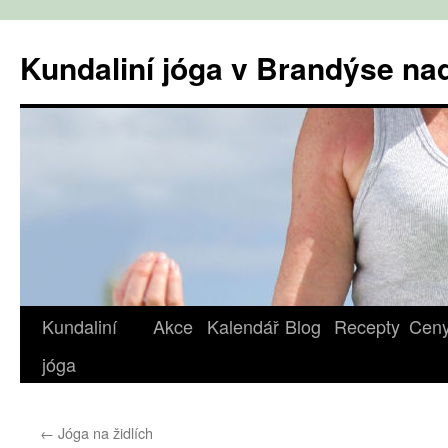
Přejít
k
Kundaliní jóga v Brandýse n
obsahu
webu
Kundaliní
Akce
Kalendář
Blog
Recepty
Cen
jóga
←
Jóga na židlích