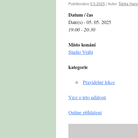
Publikováno
5.5.2025
|
Autor:
Šárka Hand
Datum / čas
Date(s) - 05. 05. 2025
19:00 - 20:30
Místo konání
Studio Vrábí
kategorie
Pravidelné lekce
Více o této události
Online přihlášení