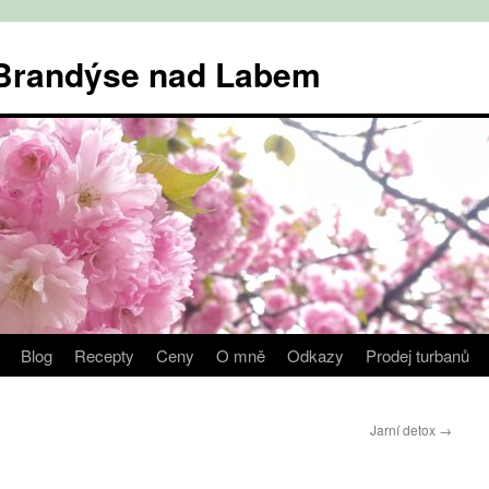
v Brandýse nad Labem
Blog
Recepty
Ceny
O mně
Odkazy
Prodej turbanů
Jarní detox
→