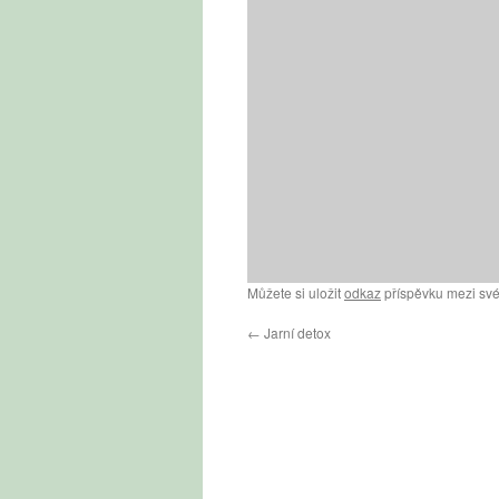
Můžete si uložit
odkaz
příspěvku mezi své
←
Jarní detox