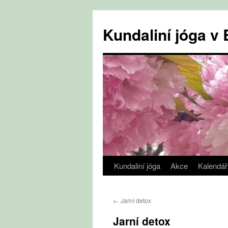
Přejít
k
Kundaliní jóga 
obsahu
webu
Kundaliní jóga
Akce
Kalendář
←
Jarní detox
Jarní detox