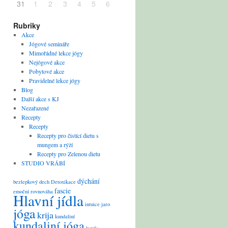
31
1
2
3
4
5
6
Rubriky
Akce
Jógové semináře
Mimořádné lekce jógy
Nejógové akce
Pobytové akce
Pravidelné lekce jógy
Blog
Další akce s KJ
Nezařazené
Recepty
Recepty
Recepty pro čistící dietu s
mungem a rýží
Recepty pro Zelenou dietu
STUDIO VRÁBÍ
dýchání
bezlepkový
dech
Detoxikace
fascie
emoční rovnováha
Hlavní jídla
intuice
jaro
jóga
krija
kundaliní
kundaliní jóga