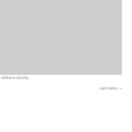
 oblíbené záložky.
Jarní detox
→