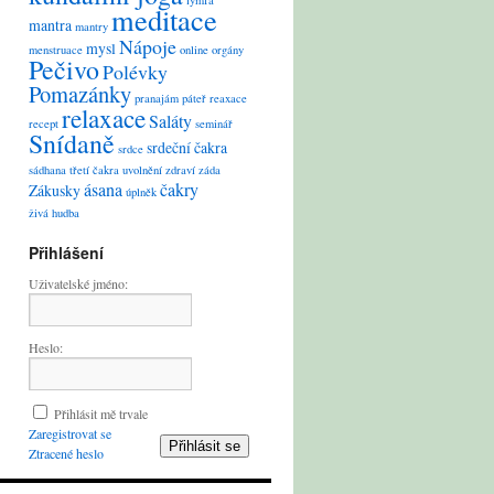
lymfa
meditace
mantra
mantry
Nápoje
mysl
menstruace
online
orgány
Pečivo
Polévky
Pomazánky
pranajám
páteř
reaxace
relaxace
Saláty
recept
seminář
Snídaně
srdeční čakra
srdce
sádhana
třetí čakra
uvolnění
zdraví
záda
ásana
čakry
Zákusky
úplněk
živá hudba
Přihlášení
Uživatelské jméno:
Heslo:
Přihlásit mě trvale
Zaregistrovat se
Přihlásit se
Ztracené heslo