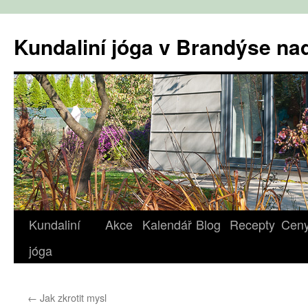
Přejít
k
Kundaliní jóga v Brandýse n
obsahu
webu
Kundaliní
Akce
Kalendář
Blog
Recepty
Cen
jóga
←
Jak zkrotit mysl