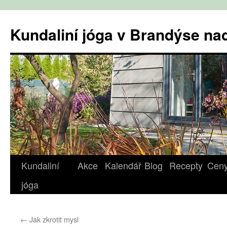
Přejít
k
Kundaliní jóga v Brandýse n
obsahu
webu
Kundaliní
Akce
Kalendář
Blog
Recepty
Cen
jóga
←
Jak zkrotit mysl