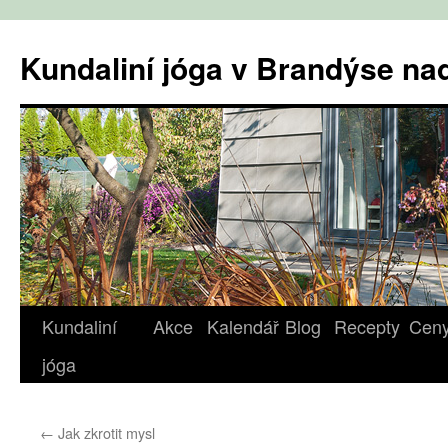
Přejít
k
Kundaliní jóga v Brandýse n
obsahu
webu
Kundaliní
Akce
Kalendář
Blog
Recepty
Cen
jóga
←
Jak zkrotit mysl