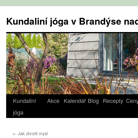
Přejít
k
Kundaliní jóga v Brandýse n
obsahu
webu
Kundaliní
Akce
Kalendář
Blog
Recepty
Cen
jóga
←
Jak zkrotit mysl