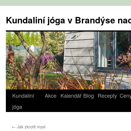
Přejít
k
Kundaliní jóga v Brandýse n
obsahu
webu
Kundaliní
Akce
Kalendář
Blog
Recepty
Cen
jóga
←
Jak zkrotit mysl