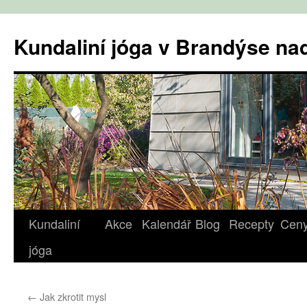
Přejít
k
Kundaliní jóga v Brandýse n
obsahu
webu
Kundaliní
Akce
Kalendář
Blog
Recepty
Cen
jóga
←
Jak zkrotit mysl