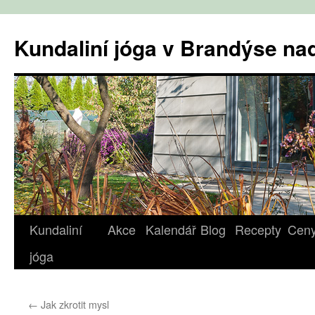
Přejít
k
Kundaliní jóga v Brandýse n
obsahu
webu
Kundaliní
Akce
Kalendář
Blog
Recepty
Cen
jóga
←
Jak zkrotit mysl