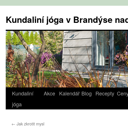
Přejít
k
Kundaliní jóga v Brandýse n
obsahu
webu
Kundaliní
Akce
Kalendář
Blog
Recepty
Cen
jóga
←
Jak zkrotit mysl