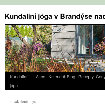
Přejít
k
Kundaliní jóga v Brandýse n
obsahu
webu
Kundaliní
Akce
Kalendář
Blog
Recepty
Cen
jóga
←
Jak zkrotit mysl