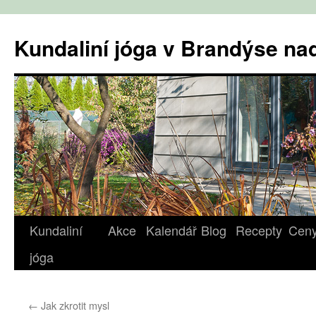
Přejít
k
Kundaliní jóga v Brandýse n
obsahu
webu
Kundaliní
Akce
Kalendář
Blog
Recepty
Cen
jóga
←
Jak zkrotit mysl