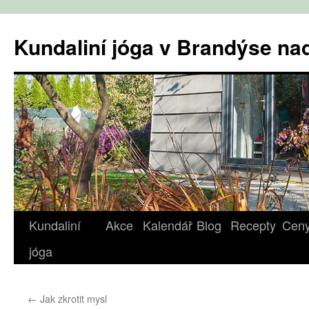
Přejít
k
Kundaliní jóga v Brandýse n
obsahu
webu
Kundaliní
Akce
Kalendář
Blog
Recepty
Cen
jóga
←
Jak zkrotit mysl