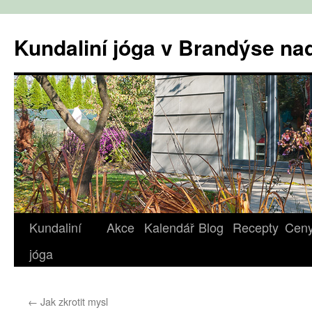
Přejít
k
Kundaliní jóga v Brandýse n
obsahu
webu
Kundaliní
Akce
Kalendář
Blog
Recepty
Cen
jóga
←
Jak zkrotit mysl