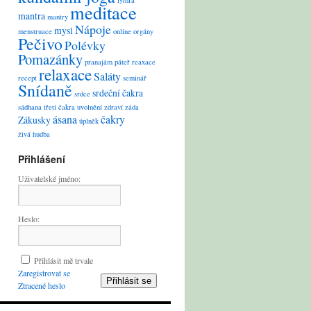
lymfa
meditace
mantra
mantry
Nápoje
mysl
menstruace
online
orgány
Pečivo
Polévky
Pomazánky
pranajám
páteř
reaxace
relaxace
Saláty
recept
seminář
Snídaně
srdeční čakra
srdce
sádhana
třetí čakra
uvolnění
zdraví
záda
ásana
čakry
Zákusky
úplněk
živá hudba
Přihlášení
Uživatelské jméno:
Heslo:
Přihlásit mě trvale
Zaregistrovat se
Přihlásit se
Ztracené heslo