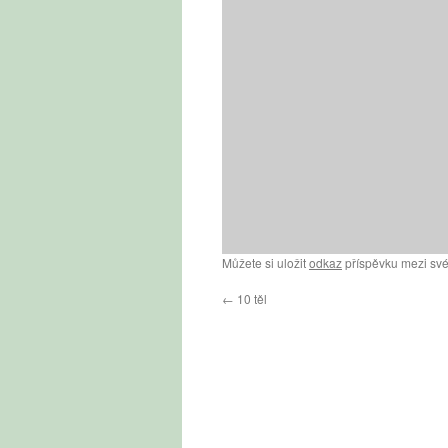
Můžete si uložit
odkaz
příspěvku mezi své
←
10 těl