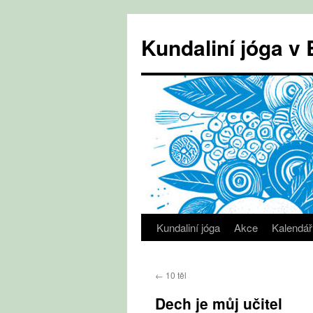
Přejít
k
Kundaliní jóga 
obsahu
webu
Kundaliní jóga
Akce
Kalendář
←
10 těl
Dech je můj učitel