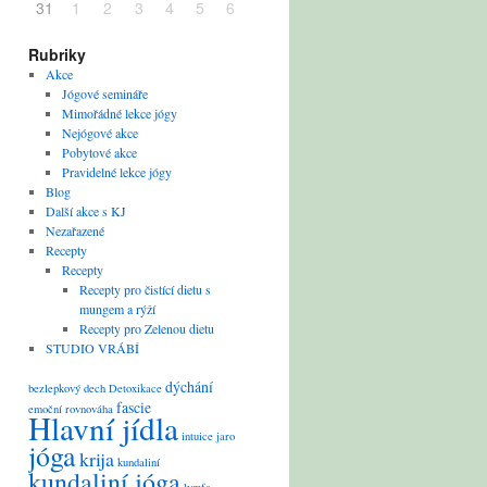
31
1
2
3
4
5
6
Rubriky
Akce
Jógové semináře
Mimořádné lekce jógy
Nejógové akce
Pobytové akce
Pravidelné lekce jógy
Blog
Další akce s KJ
Nezařazené
Recepty
Recepty
Recepty pro čistící dietu s
mungem a rýží
Recepty pro Zelenou dietu
STUDIO VRÁBÍ
dýchání
bezlepkový
dech
Detoxikace
fascie
emoční rovnováha
Hlavní jídla
intuice
jaro
jóga
krija
kundaliní
kundaliní jóga