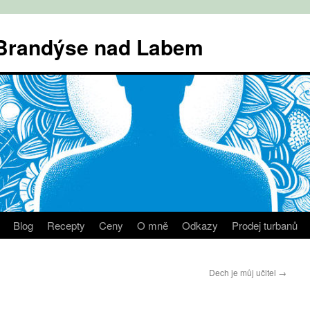
v Brandýse nad Labem
Blog
Recepty
Ceny
O mně
Odkazy
Prodej turbanů
Dech je můj učitel
→