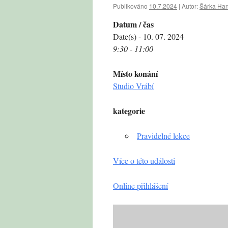
Publikováno
10.7.2024
|
Autor:
Šárka Ha
Datum / čas
Date(s) - 10. 07. 2024
9:30 - 11:00
Místo konání
Studio Vrábí
kategorie
Pravidelné lekce
Více o této události
Online přihlášení